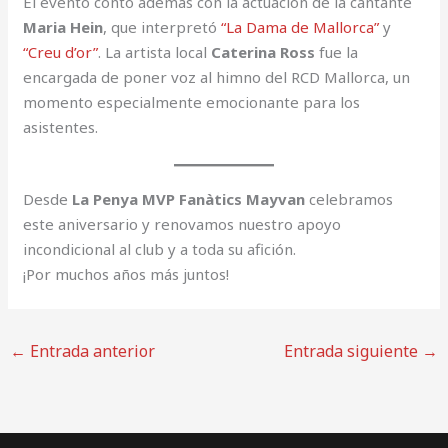
El evento contó además con la actuación de la cantante
Maria Hein
, que interpretó
“La Dama de Mallorca”
y
“Creu d’or”
. La artista local
Caterina Ross
fue la
encargada de poner voz al himno del RCD Mallorca, un
momento especialmente emocionante para los
asistentes.
Desde
La Penya MVP Fanàtics Mayvan
celebramos
este aniversario y renovamos nuestro apoyo
incondicional al club y a toda su afición.
¡Por muchos años más juntos!
←
Entrada anterior
Entrada siguiente
→