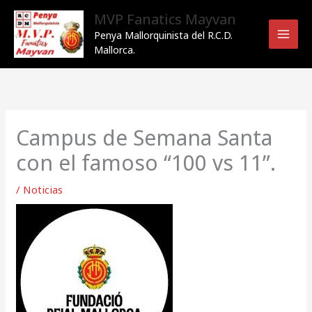
Ir
MVP Fanatics Mayvan
al
Penya Mallorquinista del R.C.D.
contenido
Mallorca.
Campus de Semana Santa
con el famoso “100 vs 11”.
/
Noticias