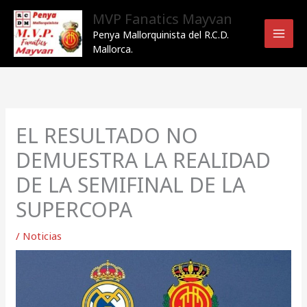
Ir
MVP Fanatics Mayvan
al
Penya Mallorquinista del R.C.D.
contenido
Mallorca.
EL RESULTADO NO
DEMUESTRA LA REALIDAD
DE LA SEMIFINAL DE LA
SUPERCOPA
/
Noticias