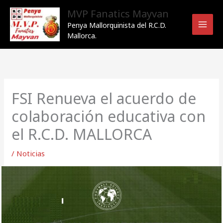
Ir
MVP Fanatics Mayvan
al
Penya Mallorquinista del R.C.D.
contenido
Mallorca.
FSI Renueva el acuerdo de
colaboración educativa con
el R.C.D. MALLORCA
/
Noticias