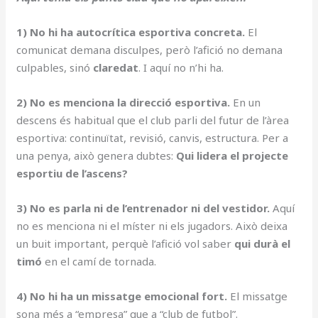
1) No hi ha autocrítica esportiva concreta.
El
comunicat demana disculpes, però l’afició no demana
culpables, sinó
claredat
. I aquí no n’hi ha.
2) No es menciona la direcció esportiva.
En un
descens és habitual que el club parli del futur de l’àrea
esportiva: continuïtat, revisió, canvis, estructura. Per a
una penya, això genera dubtes:
Qui lidera el projecte
esportiu de l’ascens?
3) No es parla ni de l’entrenador ni del vestidor.
Aquí
no es menciona ni el míster ni els jugadors. Això deixa
un buit important, perquè l’afició vol saber
qui durà el
timó
en el camí de tornada.
4) No hi ha un missatge emocional fort.
El missatge
sona més a “empresa” que a “club de futbol”.