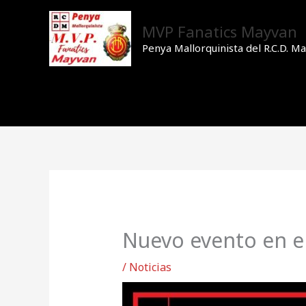
Ir
al
MVP Fanatics Mayvan
contenido
Penya Mallorquinista del R.C.D. Ma
Nuevo evento en el
/
Noticias