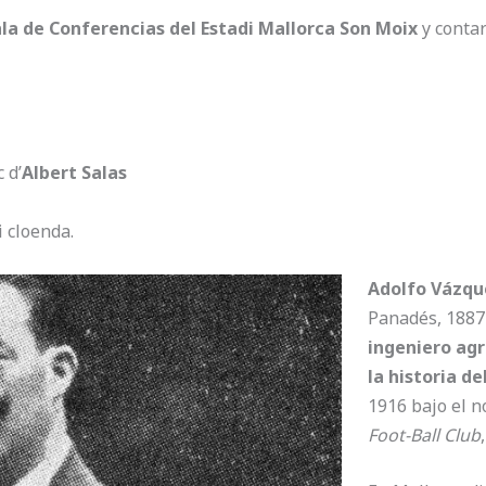
la de Conferencias del Estadi Mallorca Son Moix
y conta
 d’
Albert Salas
i cloenda.
Adolfo Vázq
Panadés, 1887 
ingeniero agr
la historia d
1916 bajo el 
Foot-Ball Club