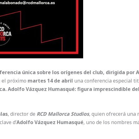
erencia única sobre los orígenes del club, dirigida por A
á el próximo
martes 14 de abril
una conferencia especial tit
rca. Adolfo Vázquez Humasqué: figura imprescindible de
alas
, director de
RCD Mallorca Studios
, quien ofrecerá una
clave d’
Adolfo Vázquez Humasqué
, uno de los nombres má