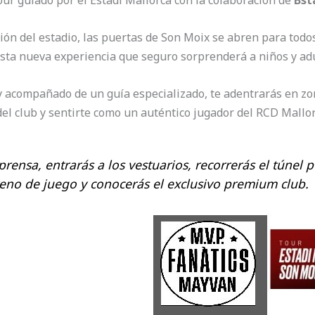
ur guiado por el Estadi Mallorca con la colaboración de
Bst
ón del estadio, las puertas de Son Moix se abren para todo
esta nueva experiencia que seguro sorprenderá a niños y adu
 acompañado de un guía especializado, te adentrarás en z
del club y sentirte como un auténtico jugador del RCD Mallorc
prensa, entrarás a los vestuarios, recorrerás el túnel 
reno de juego y conocerás el exclusivo premium club.