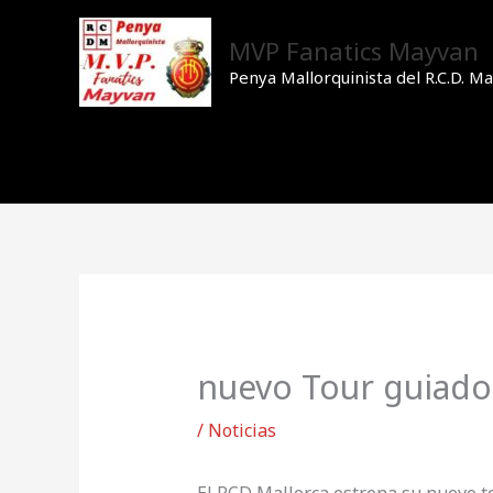
Ir
al
MVP Fanatics Mayvan
contenido
Penya Mallorquinista del R.C.D. Ma
nuevo Tour guiado 
/
Noticias