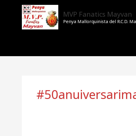
Ir
al
MVP Fanatics Mayvan
contenido
Penya Mallorquinista del R.C.D. Ma
#50anuiversarima