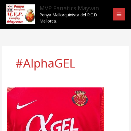
Ir
MVP Fanatics Mayvan
al
Penya Mallorquinista del R.C.D.
contenido
Mallorca.
#AlphaGEL
αGEL
(Alpha
GEL)se
convierte
en
el