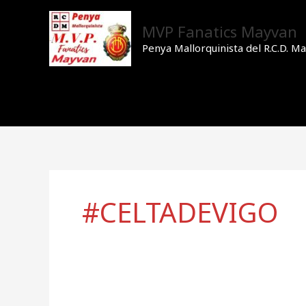
Ir
al
MVP Fanatics Mayvan
contenido
Penya Mallorquinista del R.C.D. Ma
#CELTADEVIGO