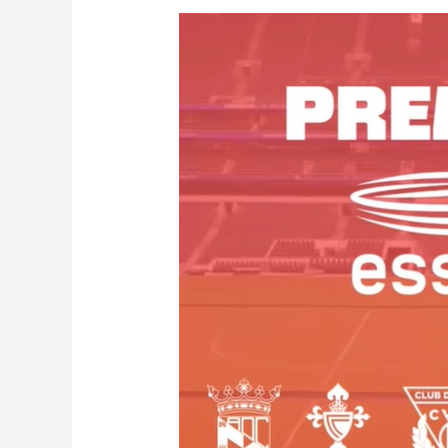
Premios
ESSMA
–
European
Stadium
and
Safety
Management
Association