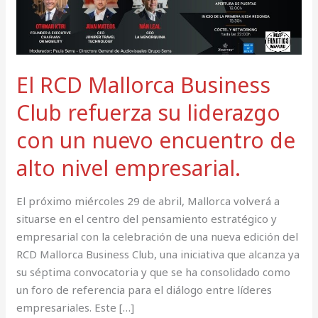
su
liderazgo
con
un
El RCD Mallorca Business
nuevo
encuentro
Club refuerza su liderazgo
de
con un nuevo encuentro de
alto
nivel
alto nivel empresarial.
empresarial.
El próximo miércoles 29 de abril, Mallorca volverá a
situarse en el centro del pensamiento estratégico y
empresarial con la celebración de una nueva edición del
RCD Mallorca Business Club, una iniciativa que alcanza ya
su séptima convocatoria y que se ha consolidado como
un foro de referencia para el diálogo entre líderes
empresariales. Este […]