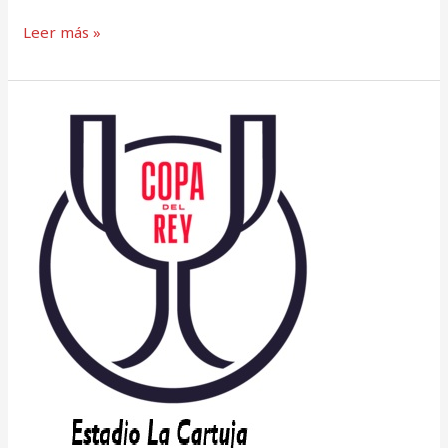
Leer más »
Copa
del
Rey
MAPFRE
2025/26