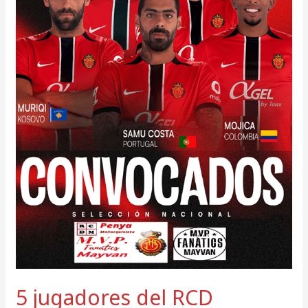
convocados
por
sus
selecciones
5 jugadores del RCD