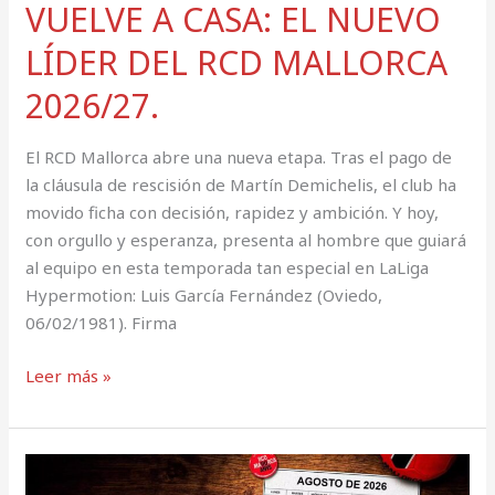
VUELVE A CASA: EL NUEVO
LÍDER DEL RCD MALLORCA
2026/27.
El RCD Mallorca abre una nueva etapa. Tras el pago de
la cláusula de rescisión de Martín Demichelis, el club ha
movido ficha con decisión, rapidez y ambición. Y hoy,
con orgullo y esperanza, presenta al hombre que guiará
al equipo en esta temporada tan especial en LaLiga
Hypermotion: Luis García Fernández (Oviedo,
06/02/1981). Firma
Leer más »
PENYISTA
M.V.P.