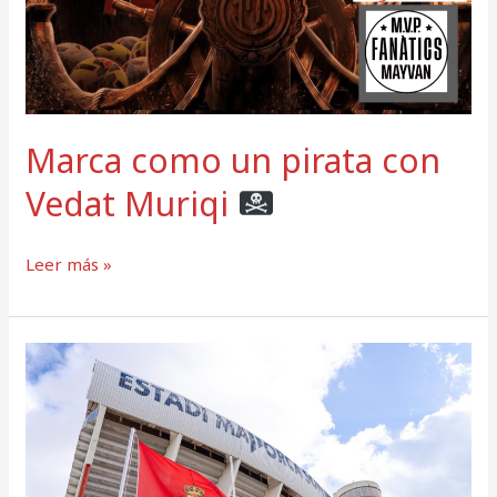
Marca como un pirata con
Vedat Muriqi
Leer más »
Son
Moix:
Es
nuestro
espacio
mallorquinista