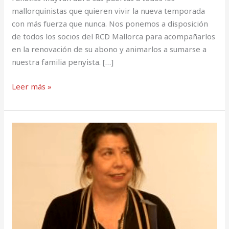
mallorquinistas que quieren vivir la nueva temporada
con más fuerza que nunca. Nos ponemos a disposición
de todos los socios del RCD Mallorca para acompañarlos
en la renovación de su abono y animarlos a sumarse a
nuestra familia penyista. […]
Leer más »
Cati
Guasp
deja
el
Real
Mallorca
tras
casi