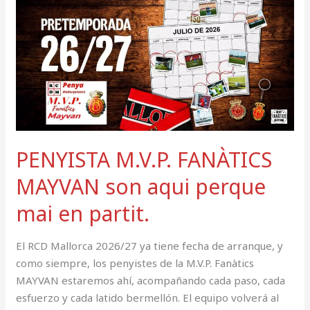
FANÀTICS
MAYVAN
son
aqui
perque
mai
en
partit.
PENYISTA M.V.P. FANÀTICS
MAYVAN son aqui perque
mai en partit.
El RCD Mallorca 2026/27 ya tiene fecha de arranque, y
como siempre, los penyistes de la M.V.P. Fanàtics
MAYVAN estaremos ahí, acompañando cada paso, cada
esfuerzo y cada latido bermellón. El equipo volverá al