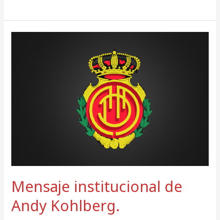
Mensaje
institucional
de
Andy
Kohlberg.
Mensaje institucional de
Andy Kohlberg.