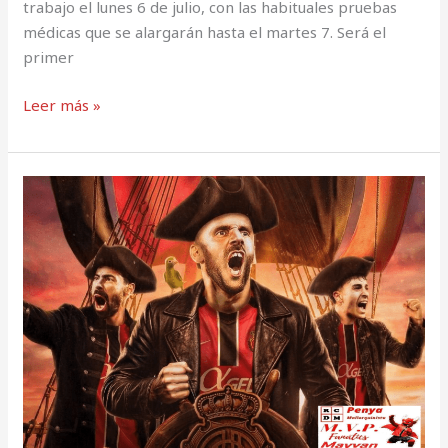
trabajo el lunes 6 de julio, con las habituales pruebas
médicas que se alargarán hasta el martes 7. Será el
primer
Leer más »
Marca
como
un
pirata
con
Vedat
Muriqi