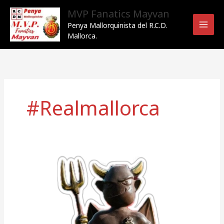
Ir
MVP Fanatics Mayvan
al
Penya Mallorquinista del R.C.D.
contenido
Mallorca.
#Realmallorca
Campaña de
socios
206/27 en
la
Liga Hypermotion.