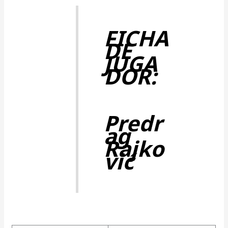
FICHA
DE
JUGA
DOR:
Predr
ag
Rajko
vić