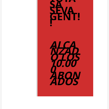
SA
SEVA
GENT!
!
ALCA
NZAD
O LOS
10.00
0
ABON
ADOS