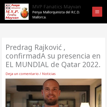
Ir
MVP Fanatics Mayvan
al
Penya Mallorquinista del R.C.D.
contenido
Mallorca.
Predrag Rajković ,
confirmadA su presencia en
EL MUNDIAL de Qatar 2022.
Deja un comentario
/
Noticias