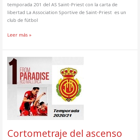
temporada 201 del AS Saint-Priest con la carta de
Mallorca.
libertad La Association Sportive de Saint-Priest es un
club de fútbol
Leer más »
Cortometraje
del
ascenso
RCD
MALLORCA:
From
Paradise.
Cortometraje del ascenso