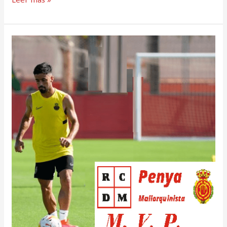
Cuarto
refuerzo
del
RCD
Mallorca
2021/22:
Jaume
Costa,