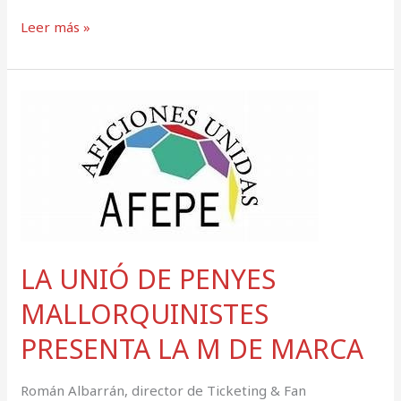
Leer más »
LA
UNIÓ
DE
PENYES
MALLORQUINISTES
PRESENTA
LA
M
LA UNIÓ DE PENYES
DE
MARCA
MALLORQUINISTES
PRESENTA LA M DE MARCA
Román Albarrán, director de Ticketing & Fan