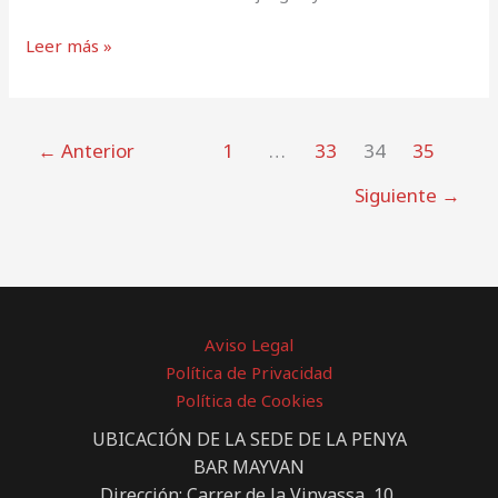
Leer más »
←
Anterior
1
…
33
34
35
Siguiente
→
Aviso Legal
Política de Privacidad
Política de Cookies
UBICACIÓN DE LA SEDE DE LA PENYA
BAR MAYVAN
Dirección: Carrer de la Vinyassa, 10,