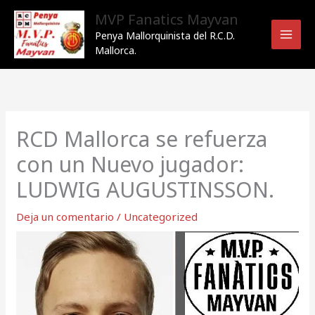
Ir
MVP Fanatics Mayvan
al
Penya Mallorquinista del R.C.D.
contenido
Mallorca.
RCD Mallorca se refuerza
con un Nuevo jugador:
LUDWIG AUGUSTINSSON.
Deja un comentario
/
Uncategorized