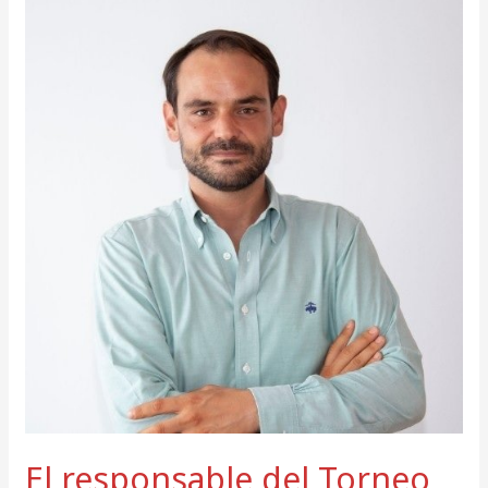
El
responsable
del
Torneo
ATP
ficha
como
Chief
Revenue
Officer
del
RCD
Mallorca.
El responsable del Torneo