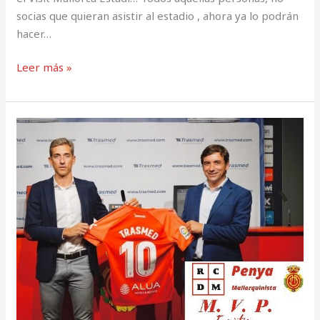
socias que quieran asistir al estadio , ahora ya lo podrán
hacer…
Leer más »
RCD
Mallorca
ficha
incorpora
una
nueva
empresa
de
sponsorización
en
la