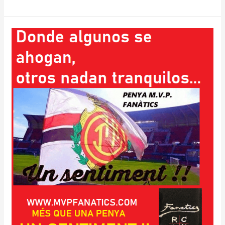
Mañana
7
de
diciembre
se
abre
la
campaña
de
socios
para
la
segunda
vuelta.