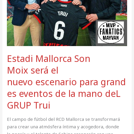
GRUP
Trui
Estadi Mallorca Son
Moix será el
nuevo escenario para grand
es eventos de la mano deL
GRUP Trui
El campo de fútbol del RCD Mallorca se transformará
para crear una atmósfera íntima y acogedora, donde