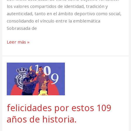
los valores compartidos de identidad, tradición y
autenticidad, tanto en el ámbito deportivo como social,
consolidando el vínculo entre la emblemática
Sobrassada de
Leer más »
felicidades
por
estos
109
años
de
felicidades por estos 109
historia.
años de historia.