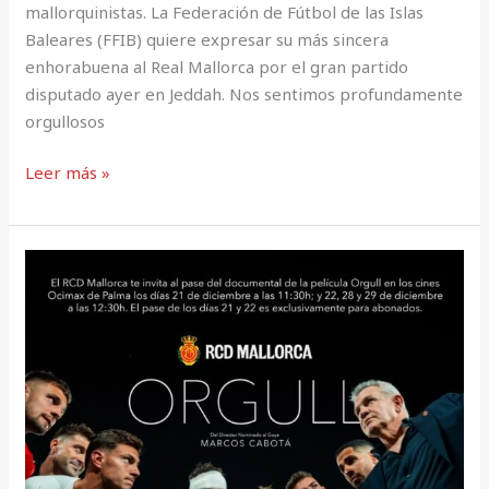
mallorquinistas. La Federación de Fútbol de las Islas
Baleares (FFIB) quiere expresar su más sincera
enhorabuena al Real Mallorca por el gran partido
disputado ayer en Jeddah. Nos sentimos profundamente
orgullosos
Leer más »
Los
días
21
y
22
de
diciembre
los
socios