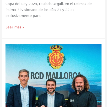
Copa del Rey 2024, titulada Orgull, en el Ocimax de
Palma. El visionado de los días 21 y 22 es
exclusivamente para
Leer más »
Estadi
Mallorca
Son
Moix será
el
nuevo escenario para grandes
eventos
de
la
mano
deL