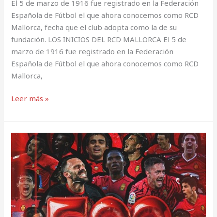
El 5 de marzo de 1916 fue registrado en la Federación
Española de Fútbol el que ahora conocemos como RCD
Mallorca, fecha que el club adopta como la de su
fundación. LOS INICIOS DEL RCD MALLORCA El 5 de
marzo de 1916 fue registrado en la Federación
Española de Fútbol el que ahora conocemos como RCD
Mallorca,
Leer más »
Gol
500
del
RCD
Mallorca
en
el