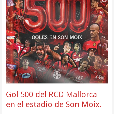
estadio
de
Son
Moix.
Gol 500 del RCD Mallorca
en el estadio de Son Moix.