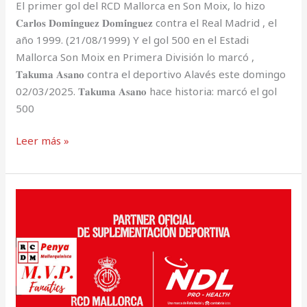
El primer gol del RCD Mallorca en Son Moix, lo hizo
𝐂𝐚𝐫𝐥𝐨𝐬 𝐃𝐨𝐦𝐢́𝐧𝐠𝐮𝐞𝐳 𝐃𝐨𝐦𝐢́𝐧𝐠𝐮𝐞𝐳 contra el Real Madrid , el
año 1999. (21/08/1999) Y el gol 500 en el Estadi
Mallorca Son Moix en Primera División lo marcó ,
𝐓𝐚𝐤𝐮𝐦𝐚 𝐀𝐬𝐚𝐧𝐨 contra el deportivo Alavés este domingo
02/03/2025. 𝐓𝐚𝐤𝐮𝐦𝐚 𝐀𝐬𝐚𝐧𝐨 hace historia: marcó el gol
500
Leer más »
Nuevo
acuerdo
comercial
del
RCD
Mallorca
con