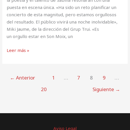
la poesía y el talento de Sabina resonarán con una
puesta en escena única. «Ha sido un reto planificar un
concierto de esta magnitud, pero estamos orgullosos
del resultado. El público vivirá una noche inolvidable»,
Miki Jaume, de la dirección del Grup Trui. «Es
un orgullo estar en Son Moix, un
Leer más »
←
Anterior
1
…
7
8
9
…
20
Siguiente
→
Aviso Legal