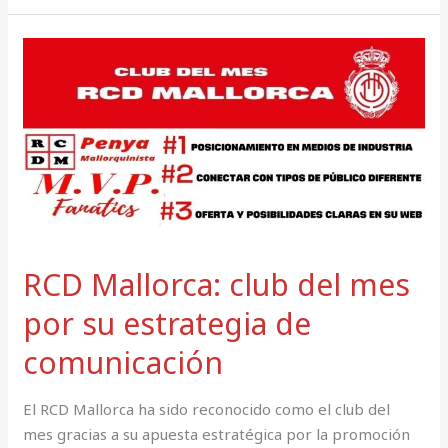
RCD
Mallorca:
club
del
mes
por
su
estrategia
de
comunicación
RCD Mallorca: club del mes
por su estrategia de
comunicación
El RCD Mallorca ha sido reconocido como el club del
mes gracias a su apuesta estratégica por la promoción